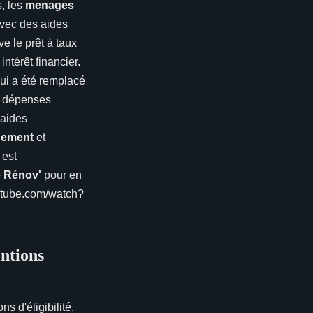
s, les
menages
avec des aides
ve le prêt à taux
 intérêt financier.
ui a été remplacé
es dépenses
 aides
gement
et
 est
 Rénov'
pour en
outube.com/watch?
entions
s d'éligibilité.