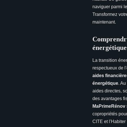
naviguer parmi le
Transformez votr
maintenant.
Comprendre 
énergétique
La transition éne
respectueux de l
aides financière
énergétique
. Au
aides directes, s
des avantages fis
MaPrimeRénov
copropriétés pour
CITE et l'Habiter