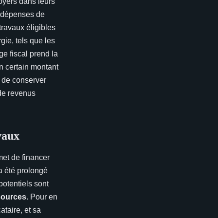
oyers dans leurs
s dépenses de
travaux éligibles
ie, tels que les
e fiscal prend la
 certain montant
l de conserver
 de revenus
vaux
rmet de financer
 a été prolongé
potentiels sont
sources
. Pour en
ataire, et sa