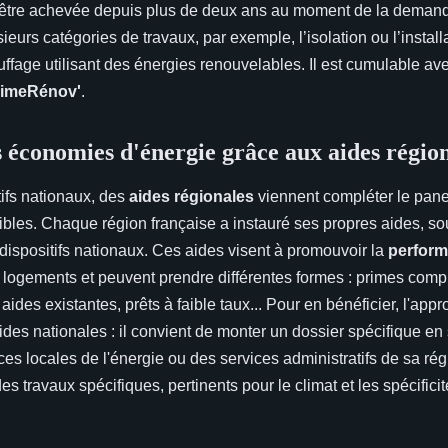
t être achevée depuis plus de deux ans au moment de la demand
ieurs catégories de travaux, par exemple, l’isolation ou l’install
fage utilisant des énergies renouvelables. Il est cumulable av
imeRénov'
.
s économies d'énergie grâce aux aides régio
tifs nationaux, des
aides régionales
viennent compléter le pane
ibles. Chaque région française a instauré ses propres aides, s
ispositifs nationaux. Ces aides visent à promouvoir la
perfor
logements et peuvent prendre différentes formes : primes comp
aides existantes, prêts à faible taux... Pour en bénéficier, l'appr
aides nationales : il convient de monter un dossier spécifique en
s locales de l'énergie ou des services administratifs de sa rég
es travaux spécifiques, pertinents pour le climat et les spécific