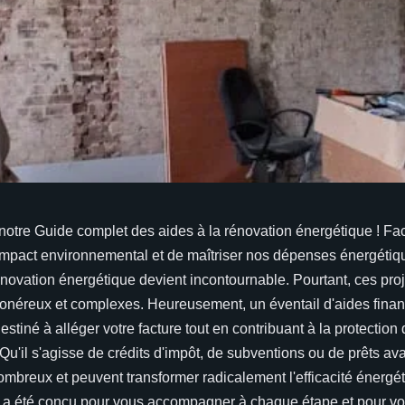
otre Guide complet des aides à la rénovation énergétique ! Fac
 impact environnemental et de maîtriser nos dépenses énergétiq
novation énergétique devient incontournable. Pourtant, ces pro
onéreux et complexes. Heureusement, un éventail d'aides finan
estiné à alléger votre facture tout en contribuant à la protection
Qu'il s'agisse de crédits d'impôt, de subventions ou de prêts av
nombreux et peuvent transformer radicalement l'efficacité énergé
e a été conçu pour vous accompagner à chaque étape et pour vo