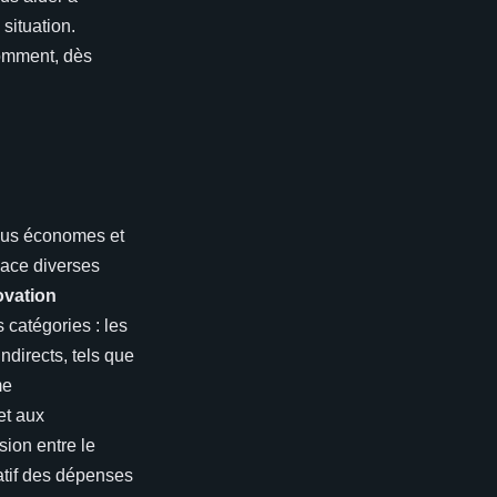
situation.
comment, dès
 plus économes et
lace diverses
ovation
 catégories : les
ndirects, tels que
me
et aux
sion entre le
atif des dépenses