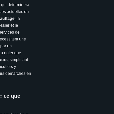
qui déterminera
ques actuelles du
auffage
, la
ssier et le
services de
nécessitent une
 par un
t à noter que
ours
, simplifiant
culiers y
leurs démarches en
: ce que