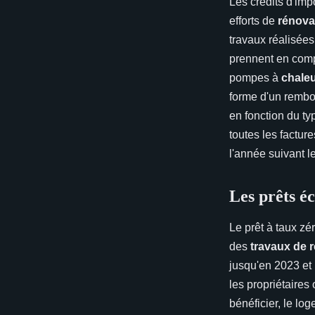
Les crédits d'imp
efforts de
rénova
travaux réalisées
prennent en compt
pompes à
chale
forme d'un rembo
en fonction du ty
toutes les factur
l'année suivant l
Les prêts é
Le prêt à taux zé
des
travaux de 
jusqu'en 2023 et 
les propriétaires 
bénéficier, le log