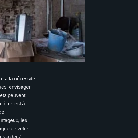
e à la nécessité
ues, envisager
jets peuvent
cières est à
 de
antageux, les
tique de votre
us aider à