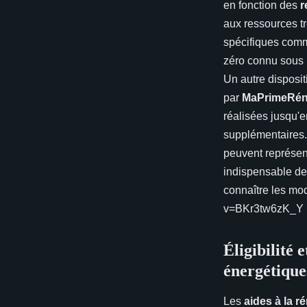
en fonction des
r
aux ressources t
spécifiques com
zéro connu sous 
Un autre dispositi
par
MaPrimeRé
réalisées jusqu'e
supplémentaires.
peuvent représent
indispensable de
connaître les mo
v=BKr3tw6zK_Y
Éligibilité
énergétique
Les
aides à la r