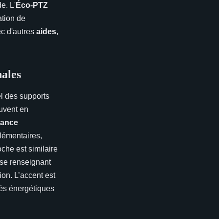
e. L'
Éco-PTZ
ation de
ec d'autres
aides
,
nales
l des supports
ouvent en
mance
lémentaires,
oche est similaire
 se renseignant
ion. L’accent est
ités énergétiques