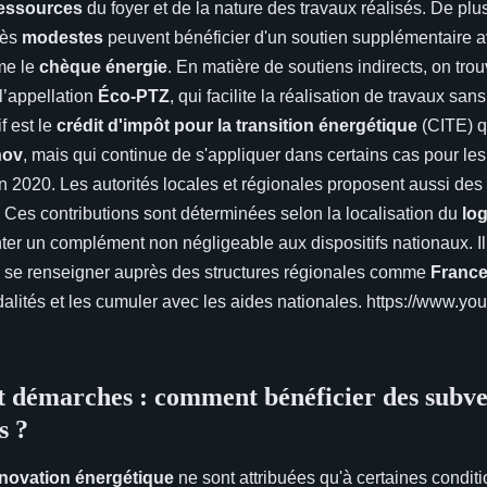
essources
du foyer et de la nature des travaux réalisés. De plu
rès
modestes
peuvent bénéficier d'un soutien supplémentaire 
me le
chèque énergie
. En matière de soutiens indirects, on trou
l’appellation
Éco-PTZ
, qui facilite la réalisation de travaux sans
f est le
crédit d'impôt pour la transition énergétique
(CITE) q
nov
, mais qui continue de s'appliquer dans certains cas pour l
n 2020. Les autorités locales et régionales proposent aussi des
 Ces contributions sont déterminées selon la localisation du
lo
er un complément non négligeable aux dispositifs nationaux. Il
 se renseigner auprès des structures régionales comme
France
dalités et les cumuler avec les aides nationales. https://www.y
 et démarches : comment bénéficier des subv
s ?
énovation énergétique
ne sont attribuées qu'à certaines condition