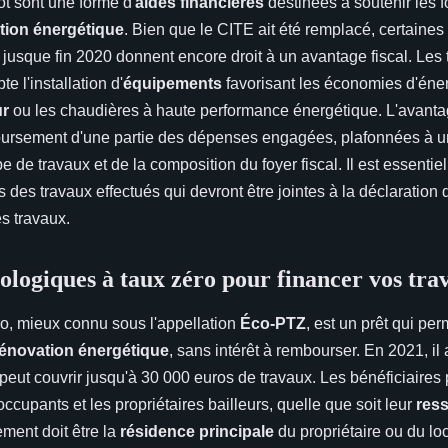
ôt sont une forme d'
aides financières
destinées à soutenir les f
tion énergétique
. Bien que le CITE ait été remplacé, certaine
 jusque fin 2020 donnent encore droit à un avantage fiscal. Les 
e l'installation d'
équipements
favorisant les économies d'énerg
ur
ou les chaudières à haute performance énergétique. L'avantag
ursement d'une partie des dépenses engagées, plafonnées à un
pe de travaux et de la composition du foyer fiscal. Il est essentie
es des travaux effectués qui devront être jointes à la déclaration
es travaux.
cologiques à taux zéro pour financer vos tra
ro, mieux connu sous l'appellation
Éco-PTZ
, est un prêt qui pe
rénovation énergétique
, sans intérêt à rembourser. En 2021, il
peut couvrir jusqu'à 30 000 euros de travaux. Les bénéficiaires 
occupants et les propriétaires bailleurs, quelle que soit leur
res
ement doit être la
résidence principale
du propriétaire ou du loc