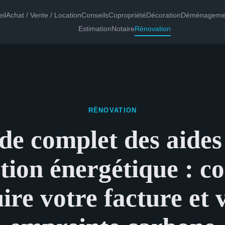
il
Achat / Vente / Location
Conseils
Copropriété
Décoration
Déménageme
Estimation
Notaire
Rénovation
RÉNOVATION
de complet des aides 
tion énergétique : 
ire votre facture et 